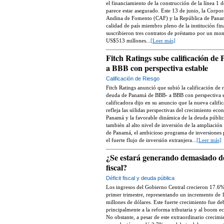
el financiamiento de la construcción de la línea 1 
parece estar asegurado. Este 13 de junio, la Corpo
Andina de Fomento (CAF) y la República de Pana
calidad de país miembro pleno de la institución fin
suscribieron tres contratos de préstamo por un mon
US$513 millones...
[Leer más]
Fitch Ratings sube calificación de
a BBB con perspectiva estable
Calificación de Riesgo
Fitch Ratings anunció que subió la calificación de r
deuda de Panamá de BBB- a BBB con perspectiva e
calificadora dijo en su anuncio que la nueva califi
refleja las sólidas perspectivas del crecimiento ec
Panamá y la favorable dinámica de la deuda pública
también al alto nivel de inversión de la ampliación
de Panamá, el ambicioso programa de inversiones 
el fuerte flujo de inversión extranjera...
[Leer más]
¿Se estará generando demasiado dé
fiscal?
Déficit fiscal y deuda pública
Los ingresos del Gobierno Central crecieron 17.6%
primer trimestre, representando un incremento de 
millones de dólares. Este fuerte crecimiento fue de
principalmente a la reforma tributaria y al boom 
No obstante, a pesar de este extraordinario crecimie