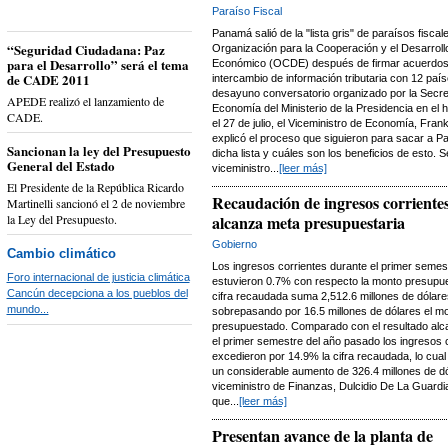
Paraíso Fiscal
Panamá salió de la "lista gris" de paraísos fiscal
“Seguridad Ciudadana: Paz
Organización para la Cooperación y el Desarroll
para el Desarrollo” será el tema
Económico (OCDE) después de firmar acuerdos
de CADE 2011
intercambio de información tributaria con 12 paí
desayuno conversatorio organizado por la Secre
APEDE realizó el lanzamiento de
Economía del Ministerio de la Presidencia en el ho
CADE.
el 27 de julio, el Viceministro de Economía, Fran
explicó el proceso que siguieron para sacar a 
Sancionan la ley del Presupuesto
dicha lista y cuáles son los beneficios de esto. S
General del Estado
viceministro...
[leer más]
El Presidente de la República Ricardo
Recaudación de ingresos corriente
Martinelli sancionó el 2 de noviembre
la Ley del Presupuesto.
alcanza meta presupuestaria
Gobierno
Cambio climático
Los ingresos corrientes durante el primer semes
Foro internacional de justicia climática
estuvieron 0.7% con respecto la monto presupu
Cancún decepciona a los pueblos del
cifra recaudada suma 2,512.6 millones de dólare
mundo...
sobrepasando por 16.5 millones de dólares el m
presupuestado. Comparado con el resultado al
el primer semestre del año pasado los ingresos 
excedieron por 14.9% la cifra recaudada, lo cual
un considerable aumento de 326.4 millones de dó
viceministro de Finanzas, Dulcidio De La Guardia
que...
[leer más]
Presentan avance de la planta de