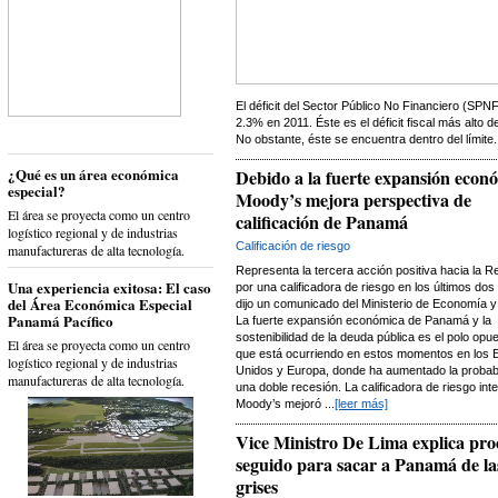
El déficit del Sector Público No Financiero (SPN
2.3% en 2011. Éste es el déficit fiscal más alto
No obstante, éste se encuentra dentro del límite..
¿Qué es un área económica
Debido a la fuerte expansión econ
especial?
Moody’s mejora perspectiva de
El área se proyecta como un centro
calificación de Panamá
logístico regional y de industrias
Calificación de riesgo
manufactureras de alta tecnología.
Representa la tercera acción positiva hacia la R
Una experiencia exitosa: El caso
por una calificadora de riesgo en los últimos do
del Área Económica Especial
dijo un comunicado del Ministerio de Economía y
Panamá Pacífico
La fuerte expansión económica de Panamá y la
sostenibilidad de la deuda pública es el polo opue
El área se proyecta como un centro
que está ocurriendo en estos momentos en los 
logístico regional y de industrias
Unidos y Europa, donde ha aumentado la probabi
manufactureras de alta tecnología.
una doble recesión. La calificadora de riesgo int
Moody’s mejoró ...
[leer más]
Vice Ministro De Lima explica pro
seguido para sacar a Panamá de las
grises