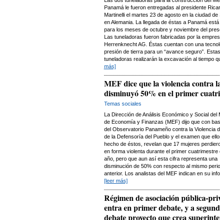
Las dos tuneladoras para la construcción del Me
Panamá le fueron entregadas al presidente Rica
Martinelli el martes 23 de agosto en la ciudad 
en Alemania. La llegada de éstas a Panamá está 
para los meses de octubre y noviembre del pres
Las tuneladoras fueron fabricadas por la empre
Herrenknecht AG. Éstas cuentan con una tecnol
presión de tierra para un “avance seguro”. Esta
tuneladoras realizarán la excavación al tiempo qu
más]
MEF dice que la violencia contra l
disminuyó 50% en el primer cuatr
Temas sociales
La Dirección de Análisis Económico y Social del M
de Economía y Finanzas (MEF) dijo que con bas
del Observatorio Panameño contra la Violencia 
de la Defensoría del Pueblo y el examen que ell
hecho de éstos, revelan que 17 mujeres perdiero
en forma violenta durante el primer cuatrimestre
año, pero que aun así esta cifra representa una
disminución de 50% con respecto al mismo perio
anterior. Los analistas del MEF indican en su inf
[leer más]
Régimen de asociación pública-pri
entra en primer debate, y a segun
debate proyecto que crea superint