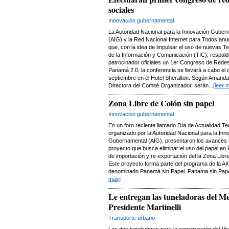
sociales
Innovación gubernamental
La Autoridad Nacional para la Innovación Guber
(AIG) y la Red Nacional Internet para Todos anu
que, con la idea de impulsar el uso de nuevas T
de la Información y Comunicación (TIC), respal
patrocinador oficiales un 1er Congreso de Rede
Panamá 2.0. la conferencia se llevará a cabo el 
septiembre en el Hotel Sheralton. Según Amanda
Directora del Comité Organizador, serán...
[leer 
Zona Libre de Colón sin papel
Innovación gubernamental
En un foro reciente llamado Día de Actualidad Te
organizado por la Autoridad Nacional para la Inn
Gubernamental (AIG), presentaron los avances 
proyecto que busca eliminar el uso del papel en l
de importación y re-exportación del la Zona Libr
Este proyecto forma parte del programa de la AI
denominado Panamá sin Papel. Panama sin Papel
más]
Le entregan las tuneladoras del Me
Presidente Martinelli
Transporte urbano