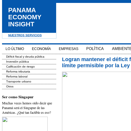
PANAMA
ECONOMY
INSIGHT
NUESTROS SERVICIOS
POLÍTICA
AMBIENT
LO ÚLTIMO
ECONOMÍA
EMPRESAS
Déficit fiscal y deuda pública
Logran mantener el déficit f
Inversión pública
límite permisible por la Ley
Calificación de riesgo
Reforma tributaria
Reforma laboral
Transporte urbano
Otros
Ser como Singapur
Muchas veces hemos oído decir que
Panamá será el Singapur de las
Américas. ¿Qué tan factible es eso?