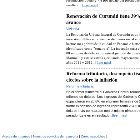
recaudación quedó 2.7% por debajo del presupue
resultado...
[Leer más]
Renovación de Curundú tiene 39%
avance
Vivienda
La Renovación Urbana Integral de Curundú es un 
inversión pública en viviendas de interés social en
barrios más pobres de la ciudad de Panamá e histó
identificado como "zona roja". La inversión sería 
80 millones de dólares durante el periodo del presi
Martinelli y esta se estaría ejecutando mayormente 
años 2011 y 2012...
[Leer más]
Reforma tributaria, desempeño fisc
efectos sobre la inflación
Reforma tributaria
En el primer trimestre el Gobierno Central recau
millones de dólares. Los ingresos del Gobierno C
expandieron en 26.6% en el primer trimestre de 
fuerte expansión de ingresos representó 264.5 m
dólares más comparado con el mismo trimestre 
pasado. Este es el resultado...
[leer más]
Acerca de nosotros
|
Nuestros servicios de asesoría
|
Cómo suscribirse
|