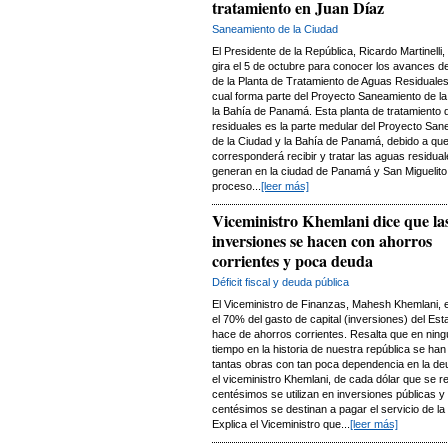
tratamiento en Juan Díaz
Saneamiento de la Ciudad
El Presidente de la República, Ricardo Martinelli,
gira el 5 de octubre para conocer los avances d
de la Planta de Tratamiento de Aguas Residuales
cual forma parte del Proyecto Saneamiento de la
la Bahía de Panamá. Esta planta de tratamiento
residuales es la parte medular del Proyecto San
de la Ciudad y la Bahía de Panamá, debido a que
corresponderá recibir y tratar las aguas residua
generan en la ciudad de Panamá y San Miguelito
proceso...
[leer más]
Viceministro Khemlani dice que la
inversiones se hacen con ahorros
corrientes y poca deuda
Déficit fiscal y deuda pública
El Viceministro de Finanzas, Mahesh Khemlani, 
el 70% del gasto de capital (inversiones) del Est
hace de ahorros corrientes. Resalta que en ning
tiempo en la historia de nuestra república se han
tantas obras con tan poca dependencia en la d
el viceministro Khemlani, de cada dólar que se 
centésimos se utilizan en inversiones públicas y
centésimos se destinan a pagar el servicio de la
Explica el Viceministro que...
[leer más]