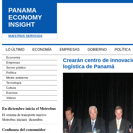
PANAMA
ECONOMY
INSIGHT
NUESTROS SERVICIOS
LO ÚLTIMO
ECONOMÍA
EMPRESAS
GOBIERNO
POLÍTICA
Economía
Crearán centro de innovaci
Empresas
logística de Panamá
Sector público
Política
Medio ambiente
Tecnología
Cultura
Eventos
Videos
En diciembre inicia el Metrobus
El sistema de transporte masivo
Metrobus iniciará diciembre.
Confianza del consumidor