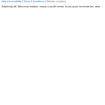
Help
|
Accessibility
|
Terms & Conditions
|
Website templates
Adipiscing elit. Maecenas tristique, massa a iaculis ornare, lectus quam venenatis leo, vitae