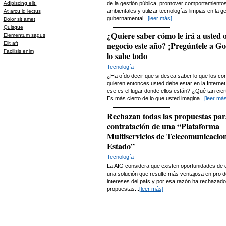
Adipiscing elit.
de la gestión pública, promover comportamiento
ambientales y utilizar tecnologías limpias en la g
At arcu id lectus
gubernamental...
[leer más]
Dolor sit amet
Quisque
¿Quiere saber cómo le irá a usted o
Elementum sagus
negocio este año? ¡Pregúntele a Go
Elit aft
Facilisis enim
lo sabe todo
Tecnología
¿Ha oído decir que si desea saber lo que los c
quieren entonces usted debe estar en la Interne
ese es el lugar donde ellos están? ¿Qué tan cie
Es más cierto de lo que usted imagina...
[leer más
Rechazan todas las propuestas par
contratación de una “Plataforma
Multiservicios de Telecomunicacion
Estado”
Tecnología
La AIG considera que existen oportunidades de d
una solución que resulte más ventajosa en pro d
intereses del país y por esa razón ha rechazado
propuestas...
[leer más]