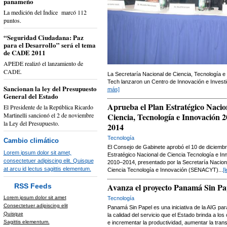
panameño
La medición del Índice marcó 112
puntos.
“Seguridad Ciudadana: Paz
para el Desarrollo” será el tema
de CADE 2011
APEDE realizó el lanzamiento de
CADE.
La Secretaría Nacional de Ciencia, Tecnología
Tech lanzaron un Centro de Innovación e Investi
Sancionan la ley del Presupuesto
más]
General del Estado
Aprueba el Plan Estratégico Nacio
El Presidente de la República Ricardo
Martinelli sancionó el 2 de noviembre
Ciencia, Tecnología e Innovación 2
la Ley del Presupuesto.
2014
Tecnología
Cambio climático
El Consejo de Gabinete aprobó el 10 de diciembr
Lorem ipsum dolor sit amet,
Estratégico Nacional de Ciencia Tecnología e In
consectetuer adipiscing elit. Quisque
2010–2014, presentado por la Secretaría Nacion
at arcu id lectus sagittis elementum.
Ciencia Tecnología e Innovación (SENACYT)...
[
Avanza el proyecto Panamá Sin Pa
RSS Feeds
Lorem ipsum dolor sit amet
Tecnología
Consectetuer adipiscing elit
Panamá Sin Papel es una iniciativa de la AIG par
Quisque
la calidad del servicio que el Estado brinda a lo
Sagittis elementum.
e incrementar la productividad, aumentar la tran